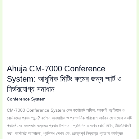
স্মার্ট
ও
নির্ভরযোগ্য
সমাধান
Ahuja CM-7000 Conference
System: আধুনিক মিটিং রুমের জন্য স্মার্ট ও
নির্ভরযোগ্য সমাধান
Conference System
CM-7000 Conference System কেন কর্পোরেট অফিস, সরকারি প্রতিষ্ঠান ও
বোর্ডরুমের প্রথম পছন্দ? বর্তমান ব্যবসায়িক ও প্রশাসনিক পরিবেশে কার্যকর যোগাযোগ একটি
প্রতিষ্ঠানের সফলতার অন্যতম প্রধান উপাদান। প্রতিদিন অসংখ্য বোর্ড মিটিং, নীতিনির্ধারণী
সভা, কর্পোরেট আলোচনা, প্রশিক্ষণ সেশন এবং গুরুত্বপূর্ণ সিদ্ধান্ত গ্রহণের কার্যক্রম