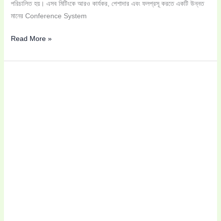
পরিচালিত হয়। এসব মিটিংকে আরও কার্যকর, পেশাদার এবং ফলপ্রসূ করতে একটি উন্নত
মানের Conference System
Read More »
Conference
System
কেনার
আগে
যে
১০টি
বিষয়
অবশ্যই
জানা
উচিত