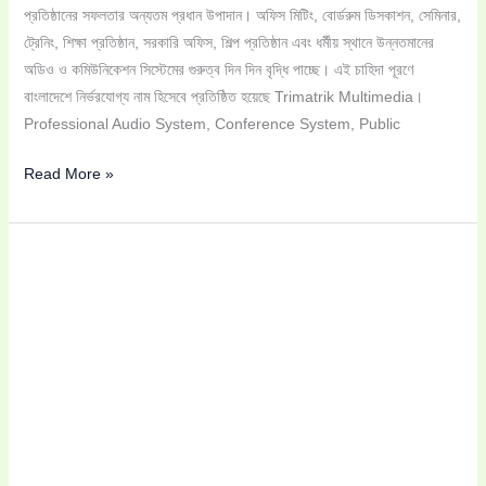
প্রতিষ্ঠানের সফলতার অন্যতম প্রধান উপাদান। অফিস মিটিং, বোর্ডরুম ডিসকাশন, সেমিনার,
ট্রেনিং, শিক্ষা প্রতিষ্ঠান, সরকারি অফিস, শিল্প প্রতিষ্ঠান এবং ধর্মীয় স্থানে উন্নতমানের
অডিও ও কমিউনিকেশন সিস্টেমের গুরুত্ব দিন দিন বৃদ্ধি পাচ্ছে। এই চাহিদা পূরণে
বাংলাদেশে নির্ভরযোগ্য নাম হিসেবে প্রতিষ্ঠিত হয়েছে Trimatrik Multimedia।
Professional Audio System, Conference System, Public
Read More »
Ahuja
CM-
7000
Conference
System:
আধুনিক
মিটিং
রুমের
জন্য