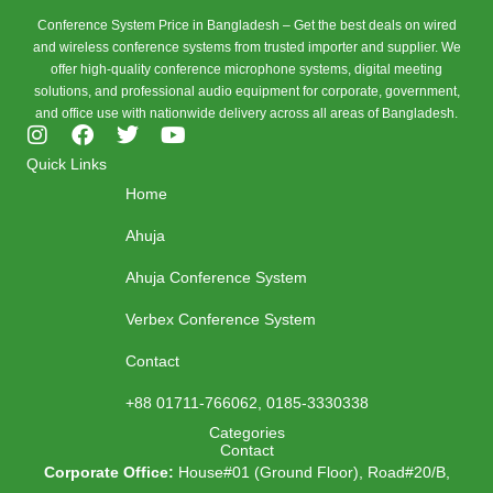
Conference System Price in Bangladesh – Get the best deals on wired
and wireless conference systems from trusted importer and supplier. We
offer high-quality conference microphone systems, digital meeting
solutions, and professional audio equipment for corporate, government,
and office use with nationwide delivery across all areas of Bangladesh.
I
F
T
Y
n
a
w
o
Quick Links
s
c
i
u
Home
t
e
t
t
a
b
t
u
Ahuja
g
o
e
b
r
o
r
e
Ahuja Conference System
a
k
m
Verbex Conference System
Contact
+88 01711-766062, 0185-3330338
Categories
Contact
Corporate Office:
House#01 (Ground Floor), Road#20/B,