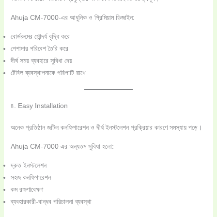
Ahuja CM-7000-এর আধুনিক ও প্রিমিয়াম ডিজাইন:
বোর্ডরুমের সৌন্দর্য বৃদ্ধি করে
পেশাদার পরিবেশ তৈরি করে
দীর্ঘ সময় ব্যবহারে সুবিধা দেয়
টেবিল ব্যবস্থাপনাকে পরিপাটি রাখে
৪. Easy Installation
অনেক প্রতিষ্ঠান জটিল কনফিগারেশন ও দীর্ঘ ইনস্টলেশন প্রক্রিয়ার কারণে সমস্যায় পড়ে।
Ahuja CM-7000 এর অন্যতম সুবিধা হলো:
দ্রুত ইনস্টলেশন
সহজ কনফিগারেশন
কম রক্ষণাবেক্ষণ
ব্যবহারকারী-বান্ধব পরিচালনা ব্যবস্থা