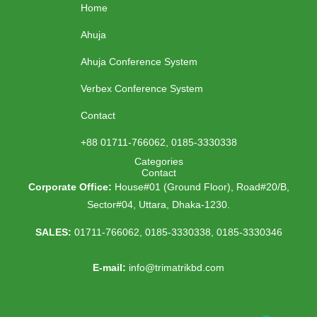
Home
t
e
t
t
a
b
t
u
Ahuja
g
o
e
b
r
o
r
e
Ahuja Conference System
a
k
m
Verbex Conference System
Contact
+88 01711-766062, 0185-3330338
Categories
Contact
Corporate Office:
House#01 (Ground Floor), Road#20/B,
Sector#04, Uttara, Dhaka-1230.
SALES:
01711-766062, 0185-3330338, 0185-3330346
E-mail:
info@trimatrikbd.com