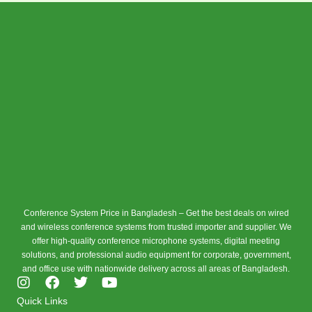
Conference System Price in Bangladesh – Get the best deals on wired
and wireless conference systems from trusted importer and supplier. We
offer high-quality conference microphone systems, digital meeting
solutions, and professional audio equipment for corporate, government,
and office use with nationwide delivery across all areas of Bangladesh.
I
F
T
Y
n
a
w
o
Quick Links
s
c
i
u