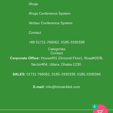
a
b
t
u
Ahuja
g
o
e
b
r
o
r
e
Ahuja Conference System
a
k
m
Verbex Conference System
Contact
+88 01711-766062, 0185-3330338
Categories
Contact
Corporate Office:
House#01 (Ground Floor), Road#20/B,
Sector#04, Uttara, Dhaka-1230.
SALES:
01711-766062, 0185-3330338, 0185-3330346
E-mail:
info@trimatrikbd.com
0