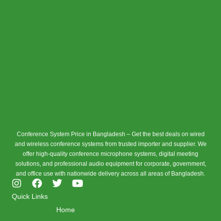
Conference System Price in Bangladesh – Get the best deals on wired
and wireless conference systems from trusted importer and supplier. We
offer high-quality conference microphone systems, digital meeting
solutions, and professional audio equipment for corporate, government,
and office use with nationwide delivery across all areas of Bangladesh.
I
F
T
Y
n
a
w
o
Quick Links
s
c
i
u
Home
t
e
t
t